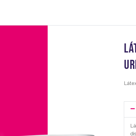
Lá
ur
Látex
Lá
di